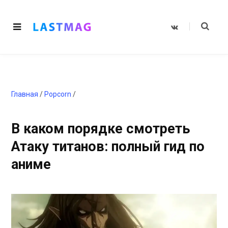
V
K
o
n
t
a
k
t
e
Главная
/
Popcorn
/
В каком порядке смотреть
Атаку титанов: полный гид по
аниме