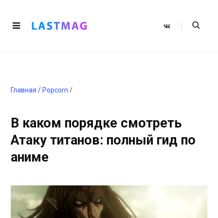
V
K
o
n
t
a
k
t
e
Главная
/
Popcorn
/
В каком порядке смотреть
Атаку титанов: полный гид по
аниме