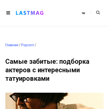
V
K
o
n
t
a
k
t
e
Главная
/
Popcorn
/
Самые забитые: подборка
актеров с интересными
татуировками