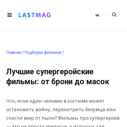
V
K
o
n
t
a
k
t
e
Главная
/
Подборки фильмов
/
Лучшие супергеройские
фильмы: от брони до масок
Что, если один человек в костюме может
остановить войну, перехитрить безумца или
спасти мир от пыли? Фильмы про супергероев
— это не просто зрелище, а истории, где