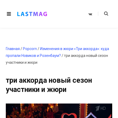
V
K
o
n
t
a
k
t
e
Главная
/
Popcorn
/
Изменения в жюри «Три аккорда»: куда
пропали Новиков и Розенбаум?
/
три аккорда новый сезон
участники и жюри
три аккорда новый сезон
участники и жюри