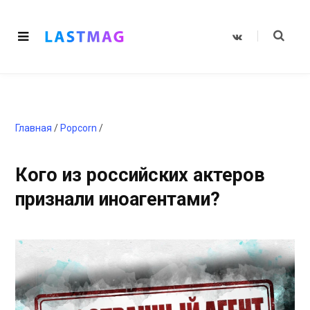
V
K
o
n
t
a
k
t
e
Главная
/
Popcorn
/
Кого из российских актеров
признали иноагентами?