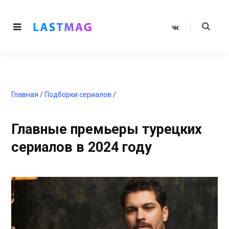
V
K
o
n
t
a
k
t
e
Главная
/
Подборки сериалов
/
Главные премьеры турецких
сериалов в 2024 году