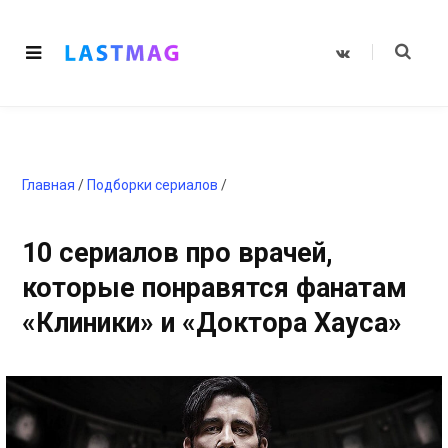
V
K
o
n
t
a
k
t
e
Главная
/
Подборки сериалов
/
10 сериалов про врачей,
которые понравятся фанатам
«Клиники» и «Доктора Хауса»