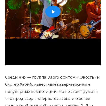
Среди них — группа Dabro с хитом «Юность» и
блогер Хабиб, известный кавер-версиями
популярных композиций. Но не стоит думать,
что продюсеры «Первого» забыли о более
возрастной прослойке своих зрителей. Для