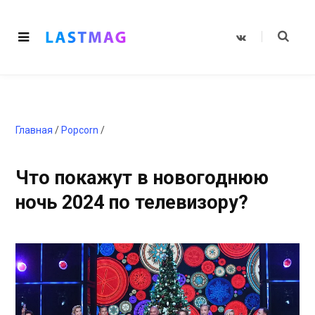
V
K
o
n
t
a
k
t
e
Главная
/
Popcorn
/
Что покажут в новогоднюю
ночь 2024 по телевизору?