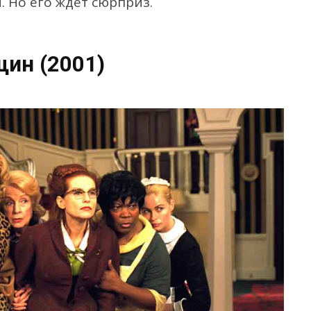
. Но его ждет сюрприз.
ин (2001)