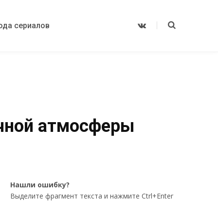
ода сериалов
V
K
o
n
t
a
k
t
e
ичной атмосферы
Нашли ошибку?
Выделите фрагмент текста и нажмите Ctrl+Enter