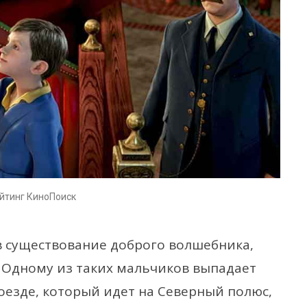
ейтинг КиноПоиск
в существование доброго волшебника,
 Одному из таких мальчиков выпадает
оезде, который идет на Северный полюс,