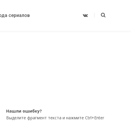
ода сериалов
V
K
o
n
t
a
k
t
e
Нашли ошибку?
Выделите фрагмент текста и нажмите Ctrl+Enter