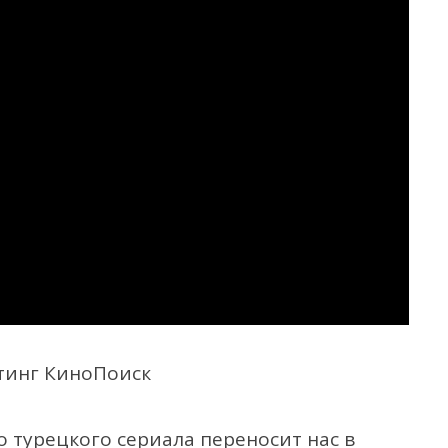
тинг КиноПоиск
го
турецкого сериала
переносит нас в