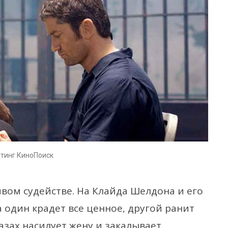
йтинг КиноПоиск
вом судействе. На Клайда Шелдона и его
 один крадет все ценное, другой ранит
азах насилует жену и закалывает