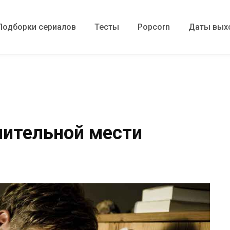
Подборки сериалов
Тесты
Popcorn
Даты вых
шительной мести