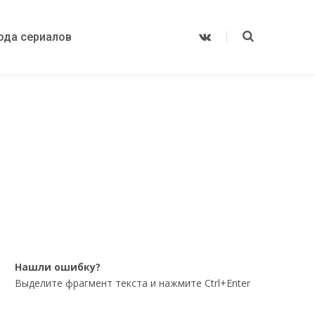
ода сериалов
V
K
o
n
t
a
k
t
e
Нашли ошибку?
Выделите фрагмент текста и нажмите Ctrl+Enter