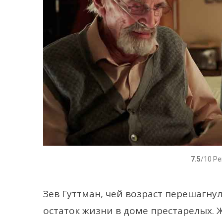
7.5
/10 Р
Зев Гуттман, чей возраст перешагну
остаток жизни в доме престарелых. Ж