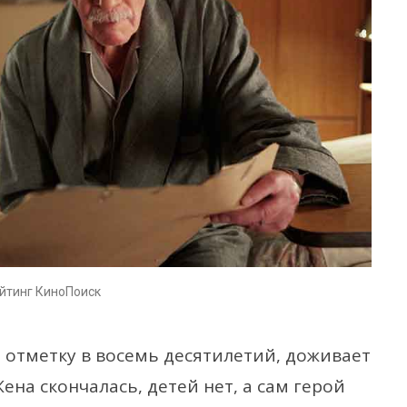
ейтинг КиноПоиск
л отметку в восемь десятилетий, доживает
ена скончалась, детей нет, а сам герой