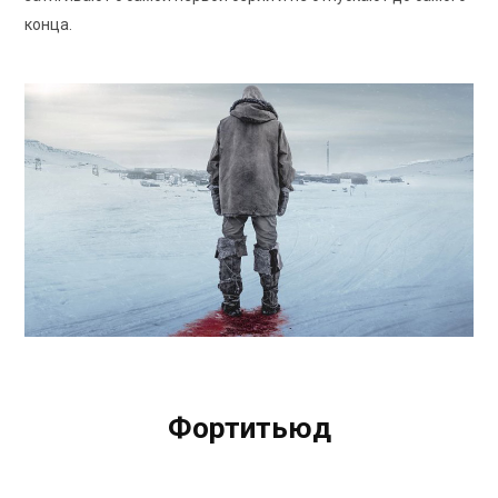
конца.
Sky Atlantic
Фортитьюд
Fortitude