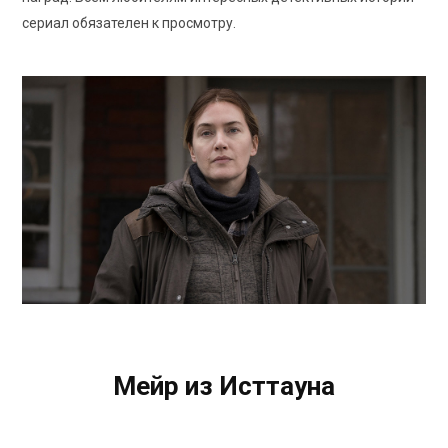
сериал обязателен к просмотру.
HBO
Мейр из Исттауна
Mare of Easttown