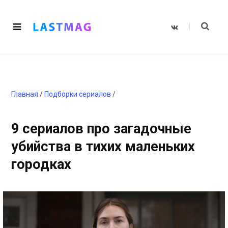
V
K
o
n
t
a
k
t
e
Главная
/
Подборки сериалов
/
9 сериалов про загадочные
убийства в тихих маленьких
городках