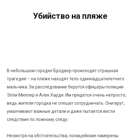
Убийство на пляже
Broadchurch
8.0
/10
Рейтинг КиноПоиск
В небольшом городке Бродвер происходит страшная
трагедия – на пляже находят тело одиннадцатилетнего
мальчика. За расследование берутся офицеры полиции
Элли Миллер и Алек Харди. Им придется очень непросто,
ведь жители городка не спешат сотрудничать. Они врут,
умалчивают важные детали и даже пытается вести
следствие по ложному следу.
Несмотря на обстоятельства, полицейские намерены