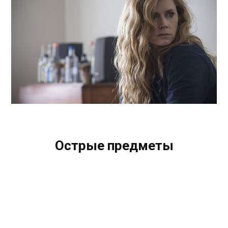
HBO
Острые предметы
Sharp Objects
7.5
/10
Рейтинг КиноПоиск