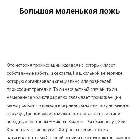
Большая маленькая ложь
Big Little Lies
8.1
/10
Рейтинг КиноПоиск
Это история трех женщин, каждая из которых имеет
собственные заботы и секреты. На школьной вечеринке,
которую организовали специально для родителей,
происходит трагедия. То ли несчастный случай, то ли
намеренное убийство крепко связывает троих женщин
между собой. Но правда все равно рано или поздно выйдет
наружу. Данный сериал может похвастаться поистине
звездным составом – Николь Кидман, Риз Уизерспун, Зои
Кравец и многие другие. Хитросплетения сюжета
затягивают с самой первой серии и не отпускают до самого