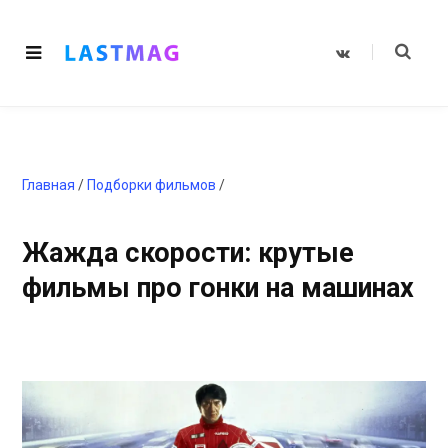
V
K
o
n
t
a
k
t
e
Главная
/
Подборки фильмов
/
Жажда скорости: крутые
фильмы про гонки на машинах