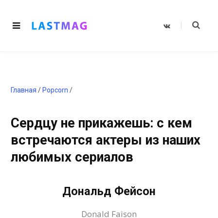
V
K
o
n
t
a
k
t
e
Главная
/
Popcorn
/
Сердцу не прикажешь: с кем
встречаются актеры из наших
любимых сериалов
Дональд Фейсон
Donald Faison