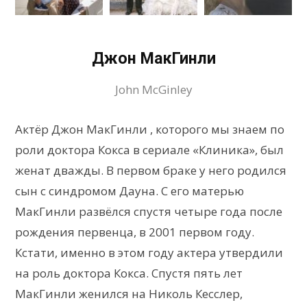
Джон МакГинли
John McGinley
Актёр Джон МакГинли , которого мы знаем по
роли доктора Кокса в сериале «Клиника», был
женат дважды. В первом браке у него родился
сын с синдромом Дауна. С его матерью
МакГинли развёлся спустя четыре года после
рождения первенца, в 2001 первом году.
Кстати, именно в этом году актера утвердили
на роль доктора Кокса. Спустя пять лет
МакГинли женился на Николь Кесслер,