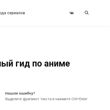
ода сериалов
V
K
o
n
t
a
k
t
e
ный гид по аниме
Нашли ошибку?
Выделите фрагмент текста и нажмите Ctrl+Enter