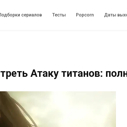
Подборки сериалов
Тесты
Popcorn
Даты вых
треть Атаку титанов: пол