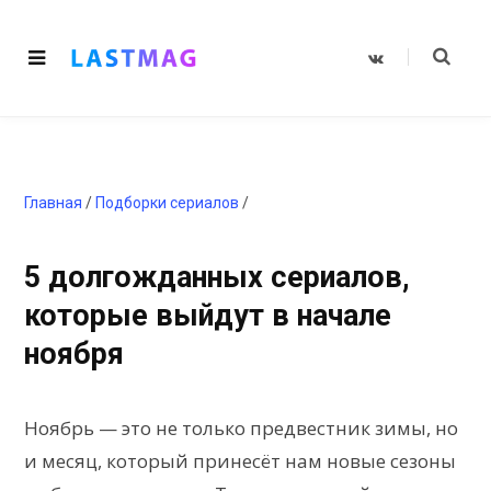
V
K
o
n
t
a
k
t
e
Главная
/
Подборки сериалов
/
5 долгожданных сериалов,
которые выйдут в начале
ноября
Ноябрь — это не только предвестник зимы, но
и месяц, который принесёт нам новые сезоны