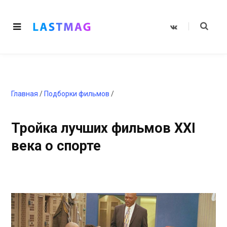
V
K
o
n
t
a
k
t
e
Главная
/
Подборки фильмов
/
Тройка лучших фильмов XXI
века о спорте