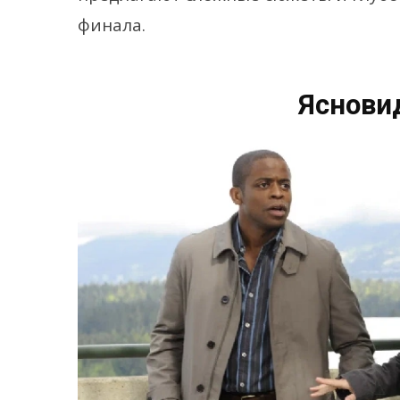
финала.
Ясновид