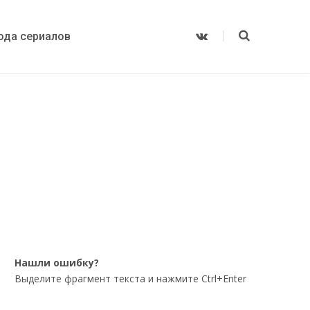
ода сериалов
V
K
o
n
t
a
k
t
e
Нашли ошибку?
Выделите фрагмент текста и нажмите Ctrl+Enter