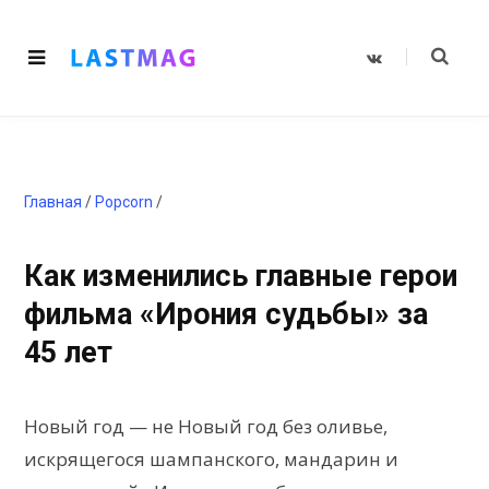
V
K
o
n
t
a
k
t
e
Главная
/
Popcorn
/
Как изменились главные герои
фильма «Ирония судьбы» за
45 лет
Новый год — не Новый год без оливье,
искрящегося шампанского, мандарин и