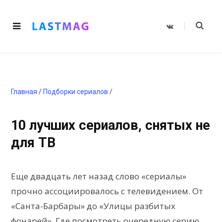
V
K
o
n
t
a
k
t
e
Главная
/
Подборки сериалов
/
10 лучших сериалов, снятых не
для ТВ
Еще двадцать лет назад слово «сериалы»
прочно ассоциировалось с телевидением. От
«Санта-Барбары» до «Улицы разбитых
фонарей». Где посмотреть очередную серию