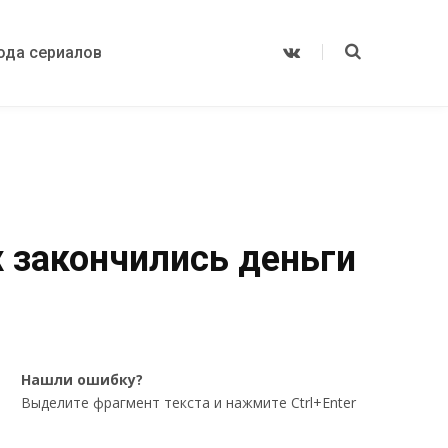
ода сериалов
V
K
o
n
t
a
k
t
e
х закончились деньги
Нашли ошибку?
Выделите фрагмент текста и нажмите Ctrl+Enter