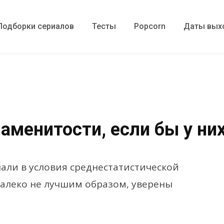
Подборки сериалов
Тесты
Popcorn
Даты вых
аменитости, если бы у ни
али в условия среднестатистической
далеко не лучшим образом, уверены