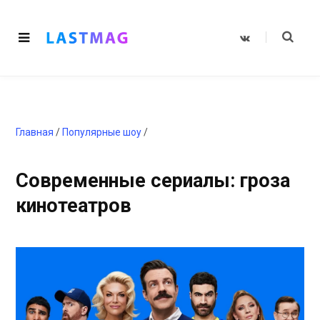
V
K
o
n
t
a
k
t
e
Главная
/
Популярные шоу
/
Современные сериалы: гроза
кинотеатров