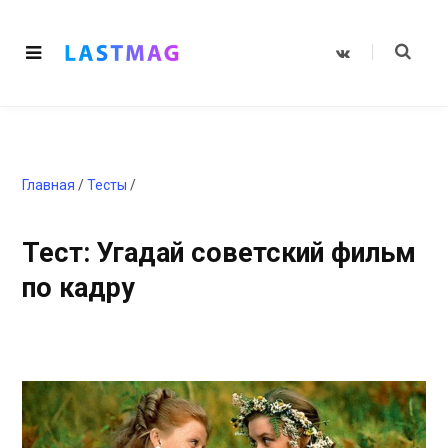
V
K
o
n
t
a
k
t
e
Главная
/
Тесты
/
Тест: Угадай советский фильм
по кадру