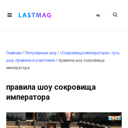
V
K
o
n
t
a
k
t
e
Главная
/
Популярные шоу
/
«Сокровища императора»: суть
шоу, правила и участники
/
правила шоу сокровища
императора
правила шоу сокровища
императора