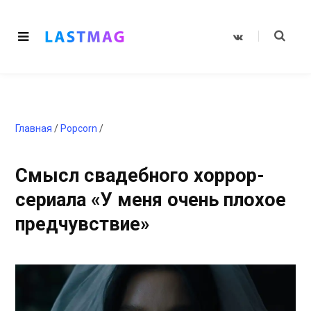
V
K
o
n
t
a
k
t
e
Главная
/
Popcorn
/
Смысл свадебного хоррор-
сериала «У меня очень плохое
предчувствие»