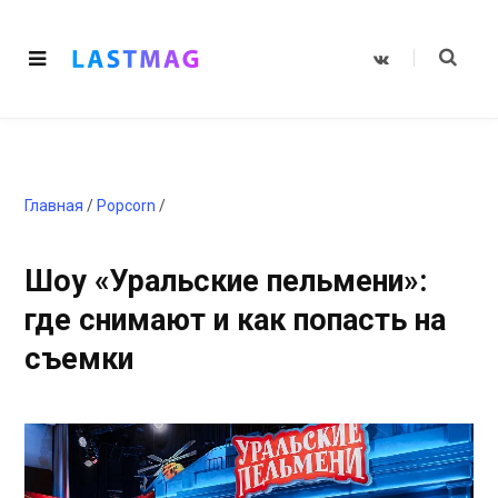
V
K
o
n
t
a
k
t
e
Главная
/
Popcorn
/
Шоу «Уральские пельмени»:
где снимают и как попасть на
съемки