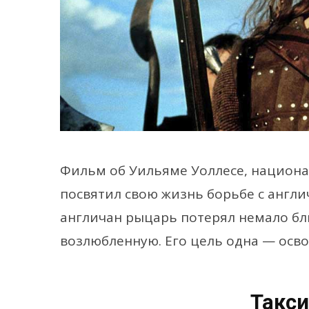
Фильм об Уильяме Уоллесе, национ
посвятил свою жизнь борьбе с англич
англичан рыцарь потерял немало бли
возлюбленную. Его цель одна — осв
Такси