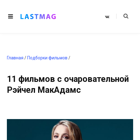
V
K
o
n
t
a
k
t
e
Главная
/
Подборки фильмов
/
11 фильмов с очаровательной
Рэйчел МакАдамс