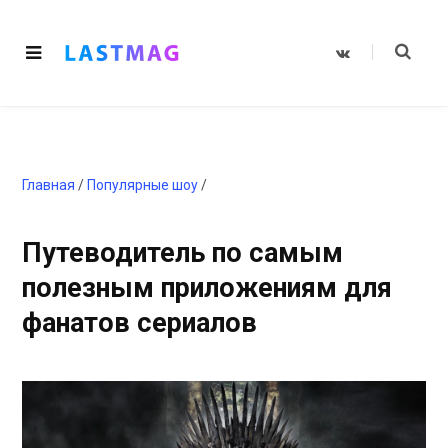
V
K
o
n
t
a
k
t
e
Главная
/
Популярные шоу
/
Путеводитель по самым
полезным приложениям для
фанатов сериалов