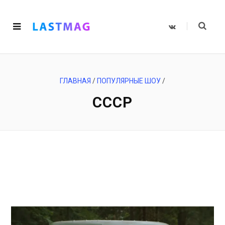
V
K
o
n
t
a
k
t
e
ГЛАВНАЯ
/
ПОПУЛЯРНЫЕ ШОУ
/
СССР