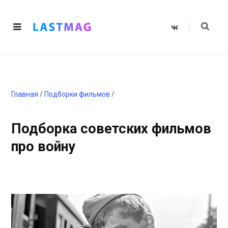
V
K
o
n
t
a
k
t
e
Главная
/
Подборки фильмов
/
Подборка советских фильмов
про войну