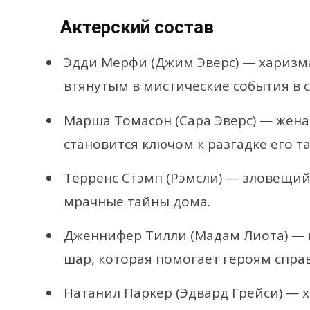
Актерский состав
Эдди Мерфи (Джим Эверс) — харизм
втянутым в мистические события в 
Марша Томасон (Сара Эверс) — жена
становится ключом к разгадке его та
Терренс Стэмп (Рэмсли) — зловещий
мрачные тайны дома.
Дженнифер Тилли (Мадам Лиота) — 
шар, которая помогает героям спр
Натанил Паркер (Эдвард Грейси) — х