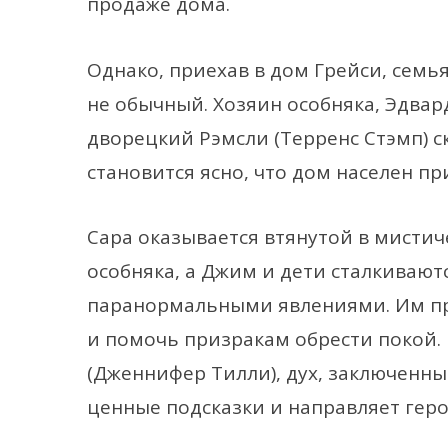
продаже дома.
Однако, приехав в дом Грейси, семь
не обычный. Хозяин особняка, Эдвар
дворецкий Рэмсли (Терренс Стэмп) с
становится ясно, что дом населен п
Сара оказывается втянутой в мисти
особняка, а Джим и дети сталкиваю
паранормальными явлениями. Им пр
и помочь призракам обрести покой.
(Дженнифер Тилли), дух, заключенны
ценные подсказки и направляет геро