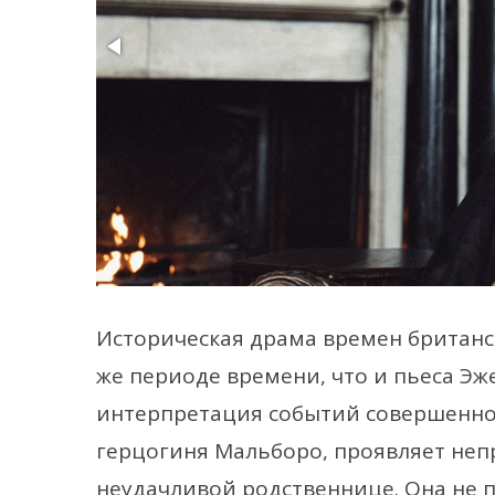
Историческая драма времен британс
же периоде времени, что и пьеса Эж
интерпретация событий совершенно 
герцогиня Мальборо, проявляет непр
неудачливой родственнице. Она не п