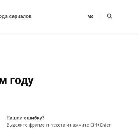
ода сериалов
V
K
o
n
t
a
k
t
e
м году
Нашли ошибку?
Выделите фрагмент текста и нажмите Ctrl+Enter