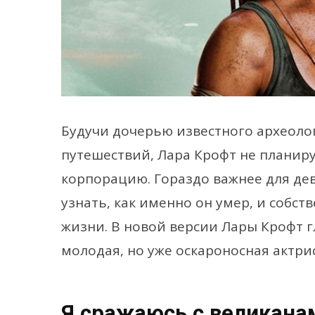
Будучи дочерью известного археолог
путешествий, Лара Крофт не планир
корпорацию. Гораздо важнее для дев
узнать, как именно он умер, и собс
жизни. В новой версии Лары Крофт г
молодая, но уже оскароносная актрис
Я сражаюсь с великана