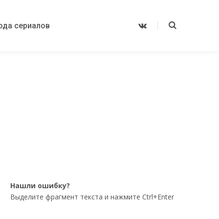
ода сериалов
V
K
o
n
t
a
k
t
e
Нашли ошибку?
Выделите фрагмент текста и нажмите Ctrl+Enter