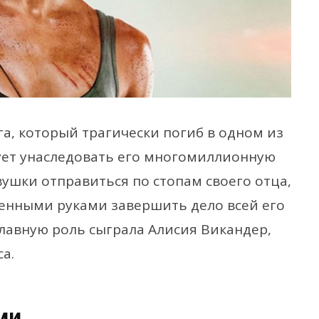
а, который трагически погиб в одном из
ует унаследовать его многомиллионную
ушки отправиться по стопам своего отца,
твенными руками завершить дело всей его
лавную роль сыграла Алисия Викандер,
а.
ми