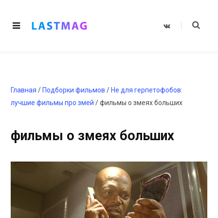
V
K
o
n
t
a
k
t
e
Главная
/
Подборки фильмов
/
Не для герпетофобов:
лучшие фильмы про змей
/
фильмы о змеях больших
фильмы о змеях больших