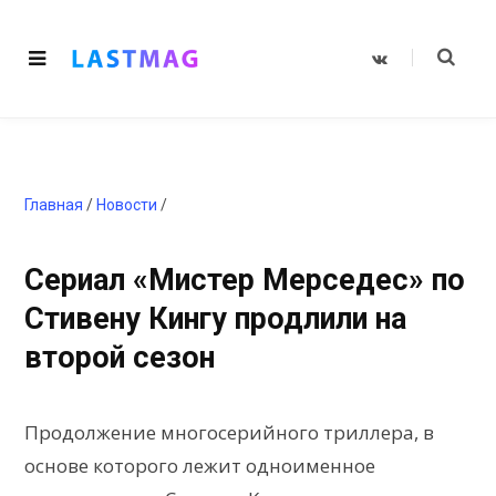
V
K
o
n
t
a
k
t
e
Главная
/
Новости
/
Сериал «Мистер Мерседес» по
Стивену Кингу продлили на
второй сезон
Продолжение многосерийного триллера, в
основе которого лежит одноименное