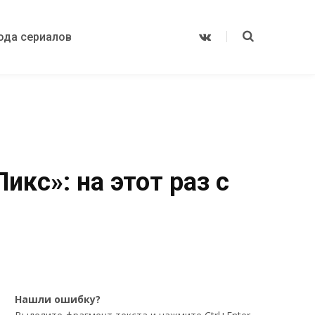
ода сериалов
V
K
o
n
t
a
k
t
e
икс»: на этот раз с
Нашли ошибку?