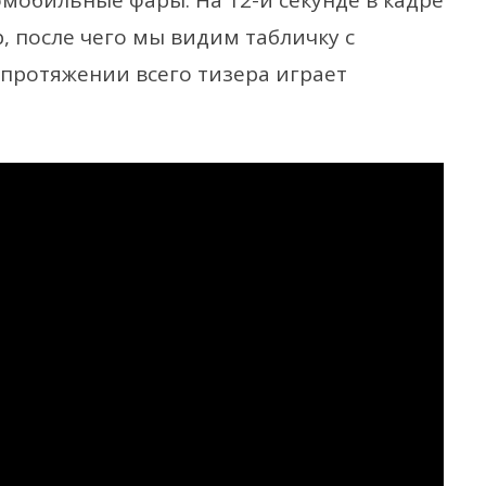
мобильные фары. На 12-й секунде в кадре
, после чего мы видим табличку с
а протяжении всего тизера играет