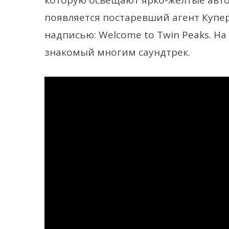
которую освещают ярко-желтые авто
появляется постаревший агент Купер
надписью: Welcome to Twin Peaks. Н
знакомый многим саундтрек.