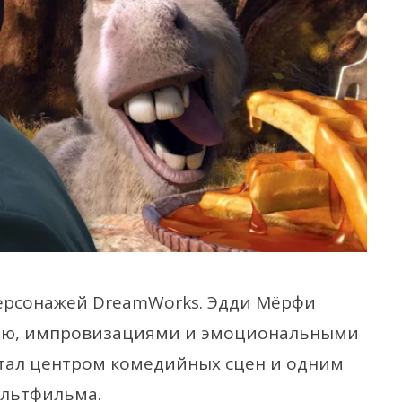
персонажей DreamWorks. Эдди Мёрфи
тью, импровизациями и эмоциональными
стал центром комедийных сцен и одним
ультфильма.