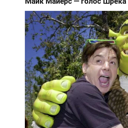
Майк Майерс — голос Шрека