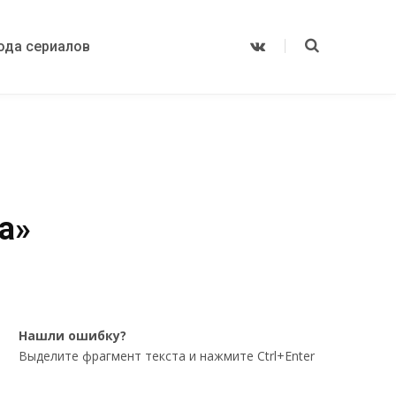
ода сериалов
V
K
o
n
t
a
k
t
e
а»
Нашли ошибку?
Выделите фрагмент текста и нажмите Ctrl+Enter