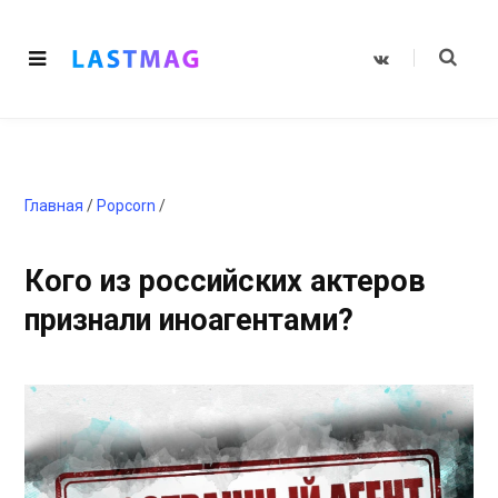
V
K
o
n
t
a
k
t
e
Главная
/
Popcorn
/
Кого из российских актеров
признали иноагентами?