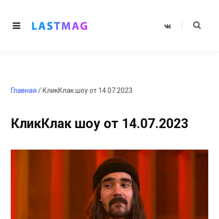
V
K
o
n
t
a
k
t
e
Главная
/
КликКлак шоу от 14.07.2023
КликКлак шоу от 14.07.2023