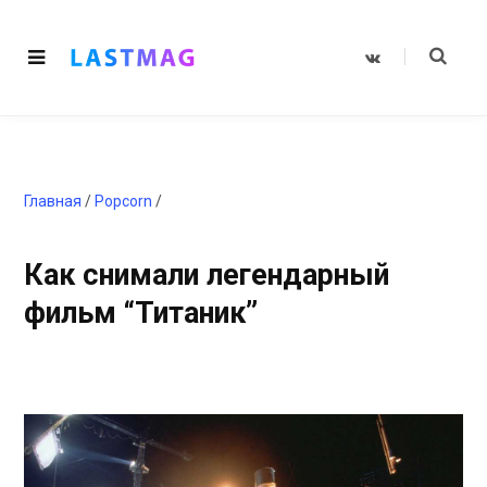
V
K
o
n
t
a
k
t
e
Главная
/
Popcorn
/
Как снимали легендарный
фильм “Титаник”