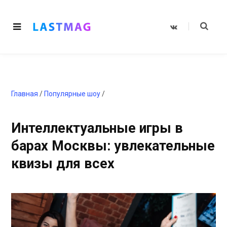
V
K
o
n
t
a
k
t
e
Главная
/
Популярные шоу
/
Интеллектуальные игры в
барах Москвы: увлекательные
квизы для всех