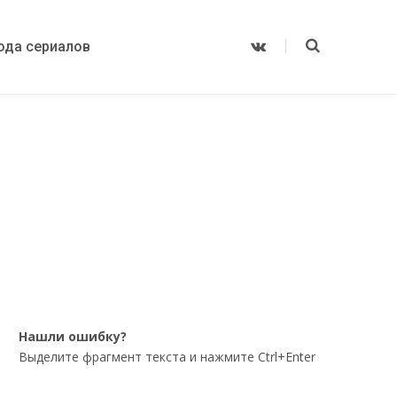
ода сериалов
V
K
o
n
t
a
k
t
e
Нашли ошибку?
Выделите фрагмент текста и нажмите Ctrl+Enter