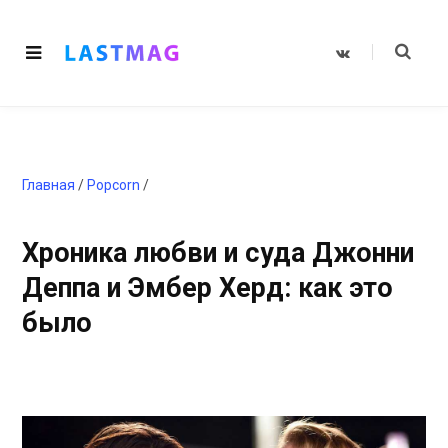
V
K
o
n
t
a
k
t
e
Главная
/
Popcorn
/
Хроника любви и суда Джонни
Деппа и Эмбер Херд: как это
было