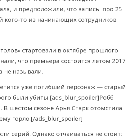
ла, и предположили, что запись про 25
й кого-то из начинающих сотрудников
толов» стартовали в октябре прошлого
нали, что премьера состоится летом 2017
а не называли.
светится уже погибший персонаж — старый
рого были убиты [ads_blur_spoiler]Робб
. В шестом сезоне Арья Старк отомстила
му горло.[/ads_blur_spoiler]
сти серий. Однако отчаиваться не стоит: