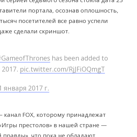
ой серией седьмого сезона стояла дата 25
тавители портала, осознав оплошность,
тысяч посетителей все равно успели
даже сделали скриншот.
#GameofThrones
has been added to
, 2017.
pic.twitter.com/RjJFiOQmgT
1 января 2017 г.
— канал FOX, которому принадлежат
«Игры престолов» в нашей стране —
 правды», что пока не обладают