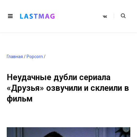
V
K
o
n
t
a
k
t
e
Главная
/
Popcorn
/
Неудачные дубли сериала
«Друзья» озвучили и склеили в
фильм