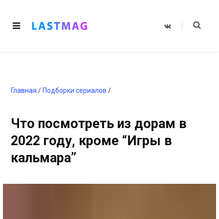
V
K
o
n
t
a
k
t
e
Главная
/
Подборки сериалов
/
Что посмотреть из дорам в
2022 году, кроме “Игры в
кальмара”