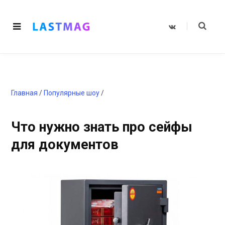
V
K
o
n
t
a
k
t
e
Главная
/
Популярные шоу
/
Что нужно знать про сейфы
для документов