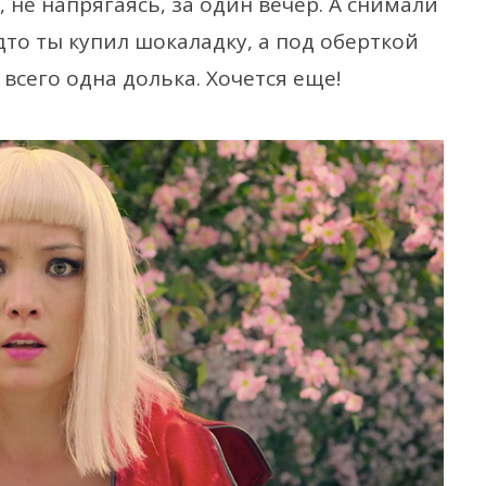
 не напрягаясь, за один вечер. А снимали
дто ты купил шокаладку, а под оберткой
всего одна долька. Хочется еще!