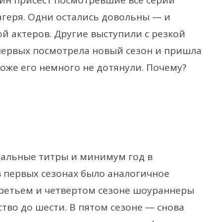
дин присест посмотревшие все серии
лагеря. Одни остались довольны — и
ой актеров. Другие выступили с резкой
 первых посмотрела новый сезон и пришла
охоже его немного не дотянули. Почему?
инальные титры и минимум год в
в первых сезонах было аналогичное
 третьем и четвертом сезоне шоураннеры
ство до шести. В пятом сезоне — снова